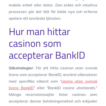
mobila enhet eller dator. Den enkla och intuitiva
processen gör det lätt för både nya och erfarna
spelare att använda tjänsten.
Hur man hittar
casinon som
accepterar BankID
Sökstrategier
: För att hitta casinon utan svensk
licens som accepterar BankID, använd sökmotorer
med specifika sökord som “
casino utan svensk
licens BankID
” eller “BankID casino utomlands.”
Många recensionssajter listar casinon som
accepterar denna betalningsmetod och erbjuder