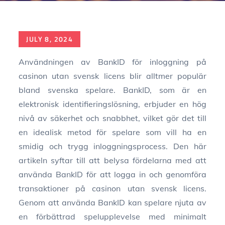
Posted
JULY 8, 2024
on
Användningen av BankID för inloggning på
casinon utan svensk licens blir alltmer populär
bland svenska spelare. BankID, som är en
elektronisk identifieringslösning, erbjuder en hög
nivå av säkerhet och snabbhet, vilket gör det till
en idealisk metod för spelare som vill ha en
smidig och trygg inloggningsprocess. Den här
artikeln syftar till att belysa fördelarna med att
använda BankID för att logga in och genomföra
transaktioner på casinon utan svensk licens.
Genom att använda BankID kan spelare njuta av
en förbättrad spelupplevelse med minimalt