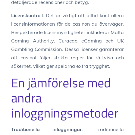
detaljerade recensioner och betyg.
Licenskontroll
: Det är viktigt att alltid kontrollera
licensinformationen för de casinon du överväger.
Respekterade licensmyndigheter inkluderar Malta
Gaming Authority, Curacao eGaming och UK
Gambling Commission. Dessa licenser garanterar
att casinot följer strikta regler för rättvisa och
säkerhet, vilket ger spelarna extra trygghet.
En jämförelse med
andra
inloggningsmetoder
Traditionella inloggningar
: Traditionella