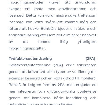
inloggningsmetoder kräver att användarna
skapar ett konto med användarnamn och
lösenord. Detta kan vara mindre säkert eftersom
lösenord kan vara svåra att komma ihåg och
lättare att hacka. BankID erbjuder en säkrare och
snabbare lösning eftersom det eliminerar behovet
av att komma ihåg ytterligare
inloggningsuppgifter.
Tvåfaktorsautentisering (2FA)
:
Tvåfaktorsautentisering (2FA) ökar säkerheten
genom att kräva två olika typer av verifiering (till
exempel lösenord och en kod skickad till mobilen).
BankID är i sig en form av 2FA, men erbjuder en
mer integrerad och användarvänlig upplevelse
genom att kombinera både identifiering och
autentisering i en och samma lösning.