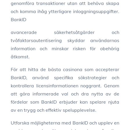
genomföra transaktioner utan att behöva skapa
och komma ihåg ytterligare inloggningsuppgifter.
BankID
avancerade säkerhetsåtgärder och
tvåfaktorsautentisering skyddar användarnas
information och minskar risken för obehörig
åtkomst.
För att hitta de bästa casinona som accepterar
BankID, använd specifika sökstrategier och
kontrollera licensinformationen noggrant. Genom
att göra informerade val och dra nytta av de
fördelar som BankID erbjuder kan spelare njuta
av en trygg och effektiv spelupplevelse.
Utforska möjligheterna med BankID och upplev en