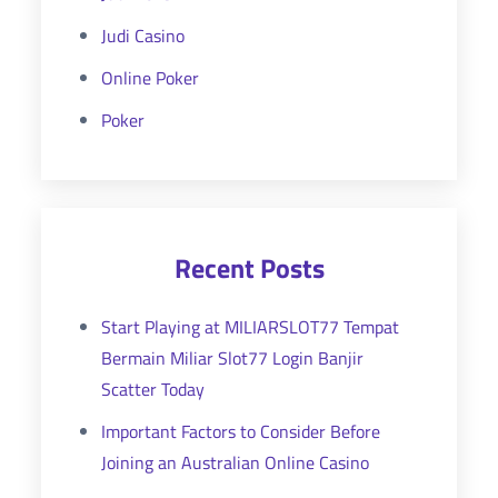
Judi Casino
Online Poker
Poker
Recent Posts
Start Playing at MILIARSLOT77 Tempat
Bermain Miliar Slot77 Login Banjir
Scatter Today
Important Factors to Consider Before
Joining an Australian Online Casino